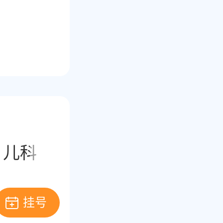
儿科
耳鼻喉科
皮肤科
挂号