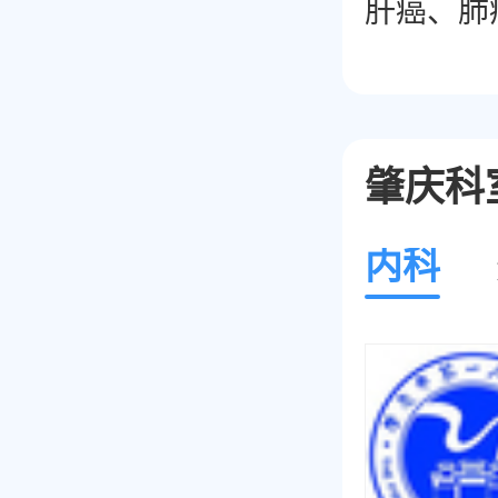
肝癌、肺
帜。
肇庆科
内科