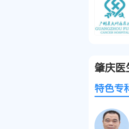
肇庆医
特色专