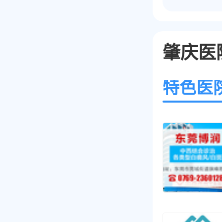
肇庆医
特色医