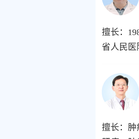
擅长：1
省人民医
种疑难皮
运用光动
擅长：肿