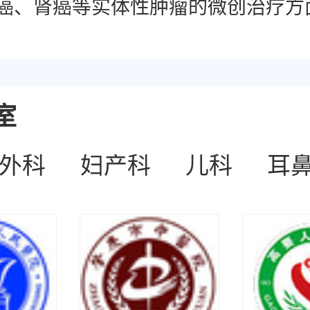
癌、肾癌等实体性肿瘤的微创治疗方
室
外科
妇产科
儿科
耳