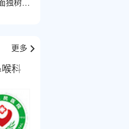
面独树一
更多
鼻喉科
肿瘤科
男科