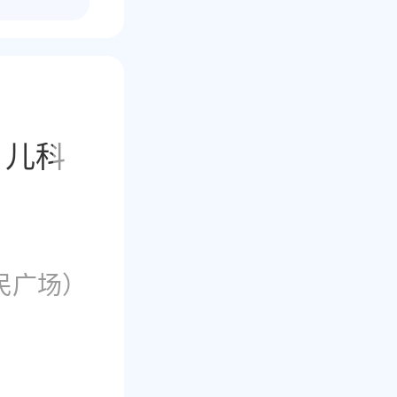
儿科
耳鼻喉科
皮肤科
民广场）