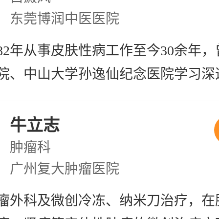
东莞博润中医医院
982年从事皮肤性病工作至今30余年
院、中山大学孙逸仙纪念医院学习深
肤性病诊治积累了丰富的临床经验，
力治疗痤疮、尖锐湿疣等皮肤性病。
牛立志
肿瘤科
广州复大肿瘤医院
瘤外科及微创冷冻、纳米刀治疗，在