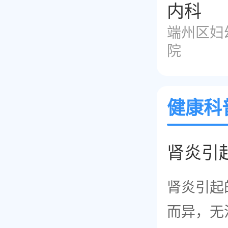
内科
端州区妇
院
健康科
肾炎引
肾炎引起
而异，无