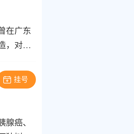
，曾在广东
造，对各
尤其擅长
挂号
胰腺癌、