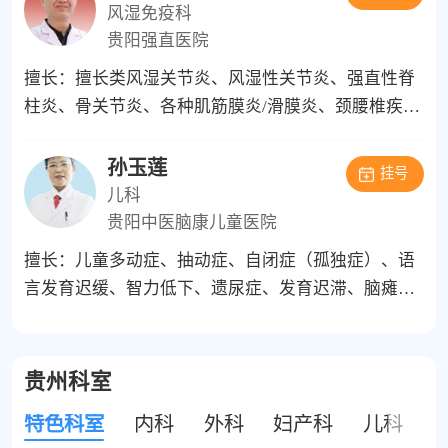
障碍、儿童抽动症、儿童孤独症等儿童行为异常有一
风湿免疫科
定的研究。
贵阳强直医院
擅长：擅长类风湿关节炎、风湿性关节炎、强直性脊
柱炎、骨关节炎、各种肌筋膜炎/滑膜炎、颈腰椎疾病
等风湿免疫性疾病的综合诊治。将临床个体用药与微
创治疗方法相结合，将综合治疗理念针对性的运用到
孙玉莲
挂号
个体化治疗过程中。
儿科
贵阳中医脑康儿童医院
擅长：儿童多动症、抽动症、自闭症（孤独症）、语
言发育迟缓、智力低下、遗尿症、发育迟滞、脑瘫、
遗尿症等儿童发育行为疾病。尤其在“分型分诊”治疗
多动症、抽动症、自闭症（孤独症）、语言发育迟
缓、遗尿症上有独特的见解及较高的造诣。
贵州科室
特色科室
内科
外科
妇产科
儿科