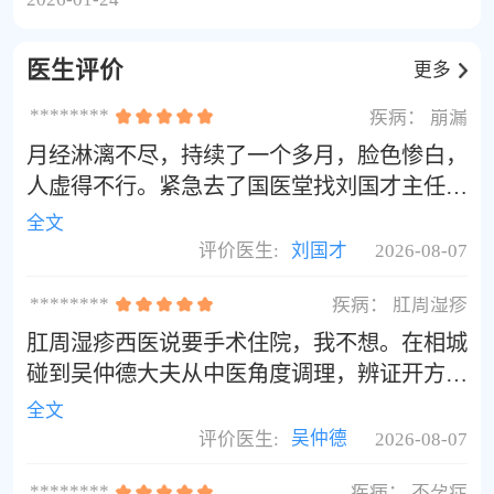
缓解症状。例如，可以尝试食用清淡易消化的食物，
如蒸鱼、蔬菜汤等。
医生评价
更多
********
疾病：
崩漏
月经淋漓不尽，持续了一个多月，脸色惨白，
人虚得不行。紧急去了国医堂找刘国才主任。
他开的方子见效真快，三剂药下去血量就少
全文
了，一周彻底干净了。
评价医生:
刘国才
2026-08-07
********
疾病：
肛周湿疹
肛周湿疹西医说要手术住院，我不想。在相城
碰到吴仲德大夫从中医角度调理，辨证开方治
了近三个月，病灶缩小很多基本痊愈了，大大
全文
减轻了痛苦。吴大夫是真正的好大夫！
评价医生:
吴仲德
2026-08-07
********
疾病：
不孕症