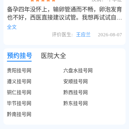
备孕四年没怀上，输卵管通而不畅，卵泡发育
也不好，西医直接建议试管。我想再试试自然
受孕，听宝妈群里说国医堂的王应兰主任看不
全文
孕很厉害。王主任是上海中医药大学的教授，
评价医生:
王应兰
2026-08-07
她说是肾虚血瘀，给我开了补肾活血、调经助
孕的方子。调理了半年，居然自然怀上了！
预约挂号
医院大全
贵阳挂号网
六盘水挂号网
遵义挂号网
安顺挂号网
铜仁挂号网
黔西挂号网
毕节挂号网
黔东挂号网
黔南挂号网