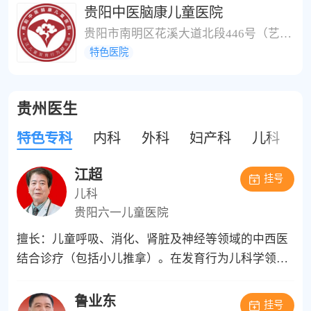
贵阳中医脑康儿童医院
贵阳市南明区花溪大道北段446号（艺校立交对面野猫井公交站旁）
特色医院
贵州医生
特色专科
内科
外科
妇产科
儿科
江超
挂号
儿科
贵阳六一儿童医院
擅长：儿童呼吸、消化、肾脏及神经等领域的中西医
结合诊疗（包括小儿推拿）。在发育行为儿科学领
域，专长于高危儿（早产儿）管理、身高管理、儿童
生长发育综合评估及营养指导，对儿童注意缺陷多动
鲁业东
挂号