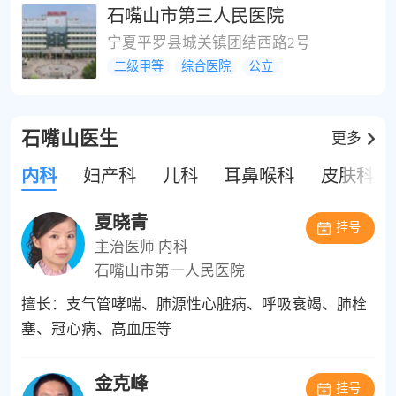
石嘴山市第三人民医院
宁夏平罗县城关镇团结西路2号
二级甲等
综合医院
公立
石嘴山医生
更多
内科
妇产科
儿科
耳鼻喉科
皮肤科
夏晓青
挂号
主治医师
内科
石嘴山市第一人民医院
擅长：支气管哮喘、肺源性心脏病、呼吸衰竭、肺栓
塞、冠心病、高血压等
金克峰
挂号