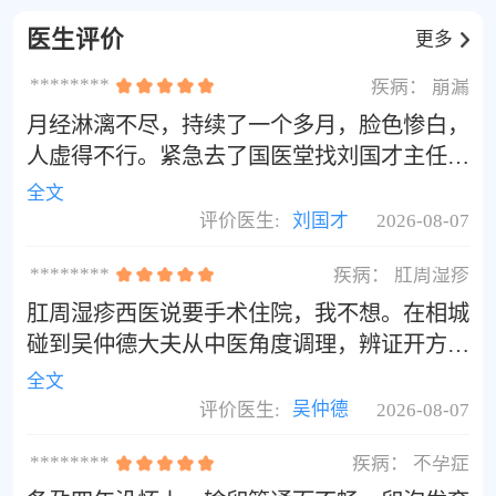
如蒸鱼、蔬菜汤等。
医生评价
更多
********
疾病：
崩漏
月经淋漓不尽，持续了一个多月，脸色惨白，
人虚得不行。紧急去了国医堂找刘国才主任。
他开的方子见效真快，三剂药下去血量就少
全文
了，一周彻底干净了。
评价医生:
刘国才
2026-08-07
********
疾病：
肛周湿疹
肛周湿疹西医说要手术住院，我不想。在相城
碰到吴仲德大夫从中医角度调理，辨证开方治
了近三个月，病灶缩小很多基本痊愈了，大大
全文
减轻了痛苦。吴大夫是真正的好大夫！
评价医生:
吴仲德
2026-08-07
********
疾病：
不孕症