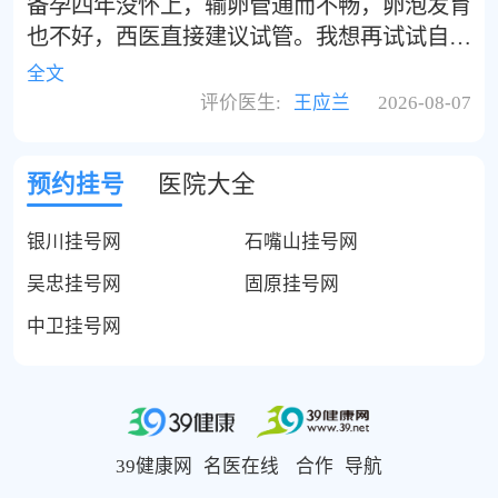
备孕四年没怀上，输卵管通而不畅，卵泡发育
也不好，西医直接建议试管。我想再试试自然
受孕，听宝妈群里说国医堂的王应兰主任看不
全文
孕很厉害。王主任是上海中医药大学的教授，
评价医生:
王应兰
2026-08-07
她说是肾虚血瘀，给我开了补肾活血、调经助
孕的方子。调理了半年，居然自然怀上了！
预约挂号
医院大全
银川挂号网
石嘴山挂号网
吴忠挂号网
固原挂号网
中卫挂号网
39健康网
名医在线
合作
导航