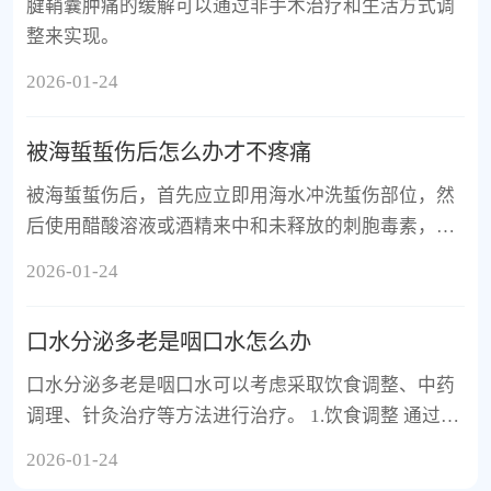
腱鞘囊肿痛的缓解可以通过非手术治疗和生活方式调
整来实现。
2026-01-24
被海蜇蜇伤后怎么办才不疼痛
被海蜇蜇伤后，首先应立即用海水冲洗蜇伤部位，然
后使用醋酸溶液或酒精来中和未释放的刺胞毒素，从
而减轻疼痛。
2026-01-24
口水分泌多老是咽口水怎么办
口水分泌多老是咽口水可以考虑采取饮食调整、中药
调理、针灸治疗等方法进行治疗。 1.饮食调整 通过减
少刺激性食物摄入如辣椒、咖啡等，增加水分摄入来
2026-01-24
缓解症状。例如，可以尝试食用清淡易消化的食物，