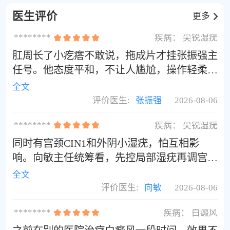
如蒸鱼、蔬菜汤等。
医生评价
更多
********
疾病：
尖锐湿疣
肛周长了小疙瘩不敢说，拖成片才挂张振强主
任号。他态度平和，不让人尴尬，操作轻柔，
术后护理讲得细。兼顾清病毒和提升免疫力，
全文
收费明细当场看。现在复查HPV全阴，疣体无
评价医生:
张振强
2026-08-06
痕消退，全程没过度治疗，靠谱。
********
疾病：
尖锐湿疣
同时有宫颈CIN1和外阴小湿疣，怕互相影
响。向敏主任统筹看，先控局部湿疣再调宫颈
免疫，不分开瞎治。流程透明，解释通俗。按
全文
她方案调理数月，湿疣清了、HPV转阴、宫颈
评价医生:
向敏
2026-08-06
复查正常，专业度没得说。
********
疾病：
白癜风