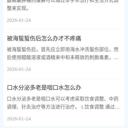
腱鞘囊肿痛的缓解可以通过非手术治疗和生活方式调
整来实现。
2026-01-24
被海蜇蜇伤后怎么办才不疼痛
被海蜇蜇伤后，首先应立即用海水冲洗蜇伤部位，然
后使用醋酸溶液或酒精来中和未释放的刺胞毒素，从
而减轻疼痛。
2026-01-24
口水分泌多老是咽口水怎么办
口水分泌多老是咽口水可以考虑采取饮食调整、中药
调理、针灸治疗等方法进行治疗。 1.饮食调整 通过减
少刺激性食物摄入如辣椒、咖啡等，增加水分摄入来
2026-01-24
缓解症状。例如，可以尝试食用清淡易消化的食物，