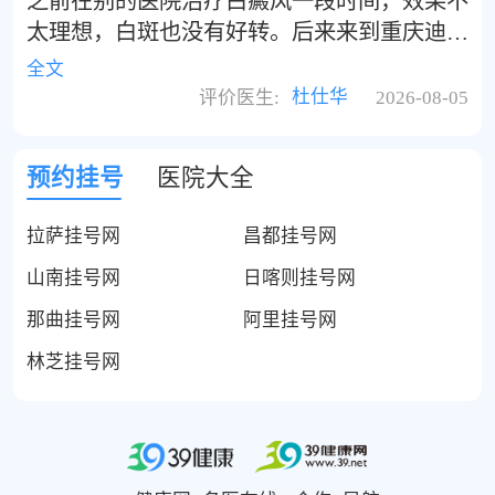
之前在别的医院治疗白癜风一段时间，效果不
太理想，白斑也没有好转。后来来到重庆迪邦
医院，医生仔细分析了我之前的情况，重新制
全文
定方案。坚持治疗一段时间后，白斑慢慢长出
评价医生:
杜仕华
2026-08-05
色素，逐步复色。医生很负责，也会叮嘱日常
护理，整体就诊很满意。
预约挂号
医院大全
拉萨挂号网
昌都挂号网
山南挂号网
日喀则挂号网
那曲挂号网
阿里挂号网
林芝挂号网