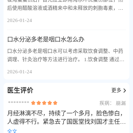
后使用醋酸溶液或酒精来中和未释放的刺胞毒素，从
而减轻疼痛。
2026-01-24
口水分泌多老是咽口水怎么办
口水分泌多老是咽口水可以考虑采取饮食调整、中药
调理、针灸治疗等方法进行治疗。 1.饮食调整 通过减
少刺激性食物摄入如辣椒、咖啡等，增加水分摄入来
2026-01-24
缓解症状。例如，可以尝试食用清淡易消化的食物，
如蒸鱼、蔬菜汤等。
医生评价
更多
********
疾病：
崩漏
月经淋漓不尽，持续了一个多月，脸色惨白，
人虚得不行。紧急去了国医堂找刘国才主任。
他开的方子见效真快，三剂药下去血量就少
全文