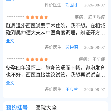
了，一周彻底干净了。
评价医生:
刘国才
2026-08-07
********
疾病：
肛周湿疹
肛周湿疹西医说要手术住院，我不想。在相城
碰到吴仲德大夫从中医角度调理，辨证开方治
了近三个月，病灶缩小很多基本痊愈了，大大
全文
减轻了痛苦。吴大夫是真正的好大夫！
评价医生:
吴仲德
2026-08-07
********
疾病：
不孕症
备孕四年没怀上，输卵管通而不畅，卵泡发育
也不好，西医直接建议试管。我想再试试自然
受孕，听宝妈群里说国医堂的王应兰主任看不
全文
孕很厉害。王主任是上海中医药大学的教授，
评价医生:
王应兰
2026-08-07
她说是肾虚血瘀，给我开了补肾活血、调经助
孕的方子。调理了半年，居然自然怀上了！
预约挂号
医院大全