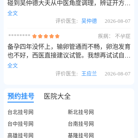
碰到吴仲德大夫从中医角度调理，辨证开方治
了近三个月，病灶缩小很多基本痊愈了，大大
全文
减轻了痛苦。吴大夫是真正的好大夫！
评价医生:
吴仲德
2026-08-07
********
疾病：
不孕症
备孕四年没怀上，输卵管通而不畅，卵泡发育
也不好，西医直接建议试管。我想再试试自然
受孕，听宝妈群里说国医堂的王应兰主任看不
全文
孕很厉害。王主任是上海中医药大学的教授，
评价医生:
王应兰
2026-08-07
她说是肾虚血瘀，给我开了补肾活血、调经助
孕的方子。调理了半年，居然自然怀上了！
预约挂号
医院大全
台北挂号网
新北挂号网
台中挂号网
台南挂号网
高雄挂号网
基隆挂号网