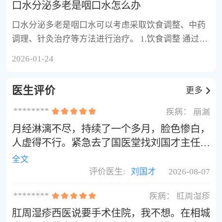
口水分泌多老是咽口水怎么办
口水分泌多老是咽口水可以考虑采取饮食调整、中药
调理、针灸治疗等方法进行治疗。 1.饮食调整 通过减
少刺激性食物摄入如辣椒、咖啡等，增加水分摄入来
2026-01-24
缓解症状。例如，可以尝试食用清淡易消化的食物，
如蒸鱼、蔬菜汤等。
医生评价
更多
********
疾病：
崩漏
月经淋漓不尽，持续了一个多月，脸色惨白，
人虚得不行。紧急去了国医堂找刘国才主任。
他开的方子见效真快，三剂药下去血量就少
全文
了，一周彻底干净了。
评价医生:
刘国才
2026-08-07
********
疾病：
肛周湿疹
肛周湿疹西医说要手术住院，我不想。在相城