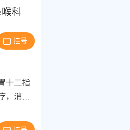
鼻喉科
皮肤科
肿瘤科
挂号
胃十二指
疗，消化