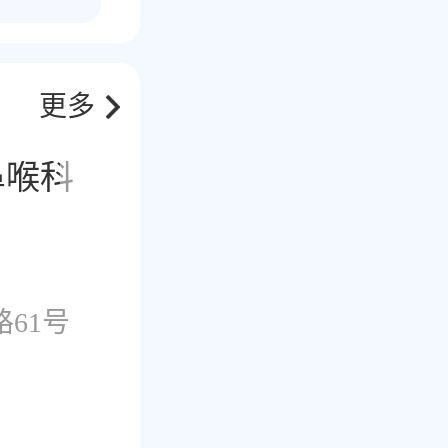
更多
鼻喉科
皮肤科
肿瘤科
61号