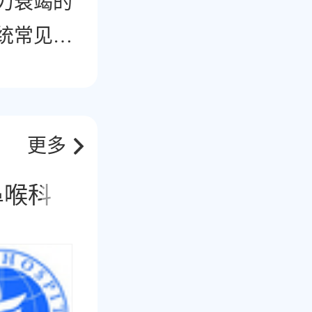
力衰竭的
统常见
更多
鼻喉科
肿瘤科