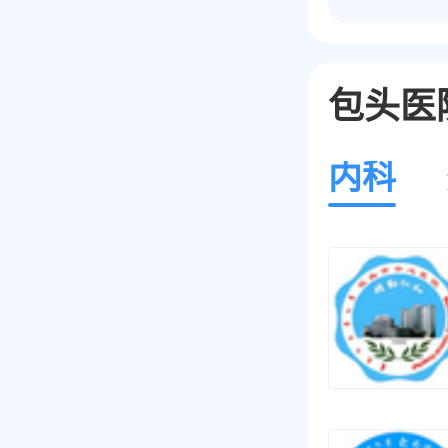
包头医
内科