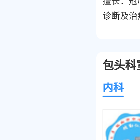
擅长：冠
诊断及治
病、多发
包头科
内科