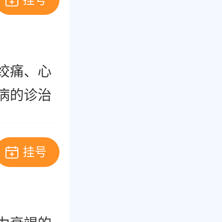
挂号
绞痛、心
病的诊治
挂号