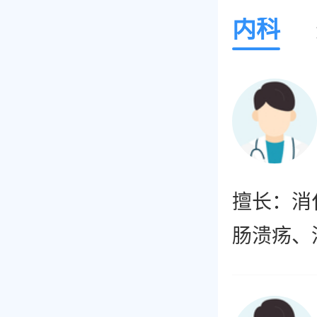
内科
擅长：消
肠溃疡、
道内窥镜