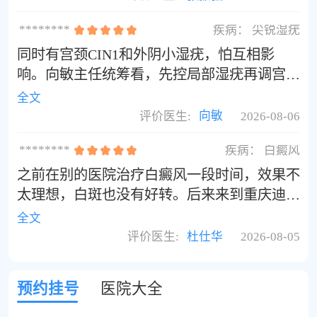
痕消退，全程没过度治疗，靠谱。
********
疾病：
尖锐湿疣
同时有宫颈CIN1和外阴小湿疣，怕互相影
响。向敏主任统筹看，先控局部湿疣再调宫颈
免疫，不分开瞎治。流程透明，解释通俗。按
全文
她方案调理数月，湿疣清了、HPV转阴、宫颈
评价医生:
向敏
2026-08-06
复查正常，专业度没得说。
********
疾病：
白癜风
之前在别的医院治疗白癜风一段时间，效果不
太理想，白斑也没有好转。后来来到重庆迪邦
医院，医生仔细分析了我之前的情况，重新制
全文
定方案。坚持治疗一段时间后，白斑慢慢长出
评价医生:
杜仕华
2026-08-05
色素，逐步复色。医生很负责，也会叮嘱日常
护理，整体就诊很满意。
预约挂号
医院大全