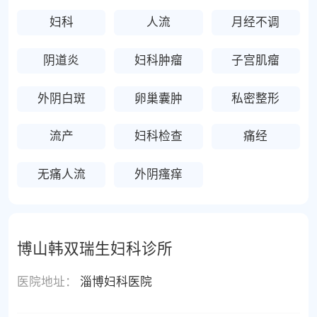
妇科
人流
月经不调
阴道炎
妇科肿瘤
子宫肌瘤
外阴白斑
卵巢囊肿
私密整形
流产
妇科检查
痛经
无痛人流
外阴瘙痒
博山韩双瑞生妇科诊所
医院地址：
淄博妇科医院