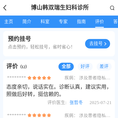
博山韩双瑞生妇科诊所
主页
简介
科室
专家
指南
评价
答
预约挂号
去挂号
点击预约，轻松挂号，省时省心！
评价
全部
好评
差评
（12）
********
疾病：
涉及患者隐私不展示
态度亲切，说话实在。诊断认真，建议实用，
照做后好转，挺信赖的。
评价医生:
张哲冬
2025-07-21
********
疾病：
涉及患者隐私不展示